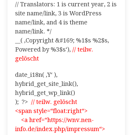
// Translators: 1 is current year, 2 is
site name/link, 3 is WordPress
name/link, and 4 is theme
name/link. */
__( ‚Copyright &#169; %1$s %2$s,
Powered by %3$s‘),
// teilw.
gelöscht
date_i18n( ‚Y‘ ),
hybrid_get_site_link(),
hybrid_get_wp_link()
); ?>
// teilw. gelöscht
<span style=“float:right“>
<a href=“https://wnv.nen-
info.de/index.php/impressum“>