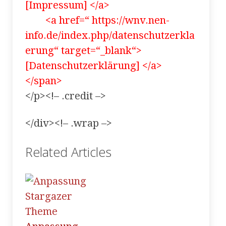
[Impressum] </a>
<a href=“ https://wnv.nen-
info.de/index.php/datenschutzerkla
erung“ target=“_blank“>
[Datenschutzerklärung] </a>
</span>
</p><!– .credit –>
</div><!– .wrap –>
Related Articles