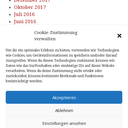
Dezember 2017
Oktober 2017
Juli 2016
Juni 2016
Cookie-Zustimmung
KATEGORIEN
verwalten
Um dir ein optimales Erlebnis zu bieten, verwenden wir Technologien
Energie Kreis Euskirchen
wie Cookies, um Geräteinformationen zu speichern und/oder darauf
Klima allgemein
zuzugreifen. Wenn du diesen Technologien zustimmst, können wir
Daten wie das Surfverhalten oder eindeutige IDs auf dieser Website
Mobilitätswende
verarbeiten. Wenn du deine Zustimmung nicht erteilst oder
Stecker-Solar-Geräte
zurückziehst, können bestimmte Merkmale und Funktionen
beeinträchtigt werden.
Stromproduktion
wnv news
Akzeptieren
Ablehnen
Einstellungen ansehen
Copyright © 2026
Windenergie Nordeifel e.V.
Powered by